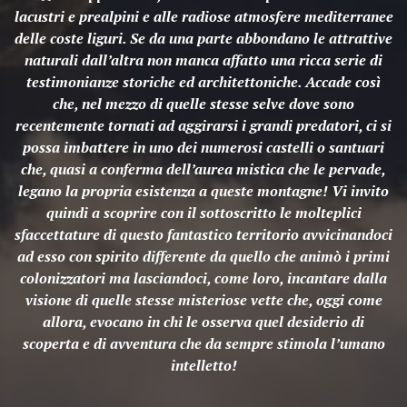
lacustri e prealpini e alle radiose atmosfere mediterranee
delle coste liguri. Se da una parte abbondano le attrattive
naturali dall’altra non manca affatto una ricca serie di
testimonianze storiche ed architettoniche. Accade così
che, nel mezzo di quelle stesse selve dove sono
recentemente tornati ad aggirarsi i grandi predatori, ci si
possa imbattere in uno dei numerosi castelli o santuari
che, quasi a conferma dell’aurea mistica che le pervade,
legano la propria esistenza a queste montagne! Vi invito
quindi a scoprire con il sottoscritto le molteplici
sfaccettature di questo fantastico territorio avvicinandoci
ad esso con spirito differente da quello che animò i primi
colonizzatori ma lasciandoci, come loro, incantare dalla
visione di quelle stesse misteriose vette che, oggi come
allora, evocano in chi le osserva quel desiderio di
scoperta e di avventura che da sempre stimola l’umano
intelletto!